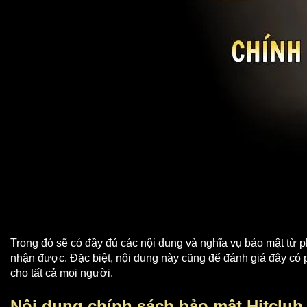
Trong đó sẽ có đầy đủ các nội dung và nghĩa vụ bảo mật từ p
nhận được. Đặc biệt, nội dung này cũng để đánh giá đây có ph
cho tất cả mọi người.
Nội dung chính sách bảo mật Hitclub