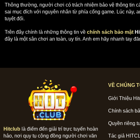
Thông thường, người chơi có trách nhiệm bảo vệ thông tin cá 
sai mục đích với nguyên nhân từ phía cổng game. Lúc này, a
tuyệt đối.
Trên đây chính là những thông tin về
chính sách bảo mật
Hi
đây là một sân chơi an toàn, uy tín. Anh em hãy nhanh tay đ
VỀ CHÚNG T
Giới Thiệu Hit
Chính sách b
Quyền riêng t
Hitclub
là điểm đến giải trí trực tuyến hoàn
hảo, nơi quy tụ cộng đồng người chơi văn
Tác giả HITC