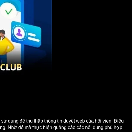
sử dụng để thu thập thông tin duyệt web của hội viên. Điều
dùng. Nhờ đó mà thực hiện quảng cáo các nội dung phù hợp