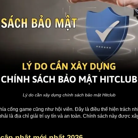
Lý do cần xây dựng chính sách bảo mật Hitclub
hía cổng game cũng như hội viên. Đây là điều thể hiện trách n
ải là địa chỉ giải trí uy tín và an toàn. Chính sách này được x
 cập nhật mới nhất 2026