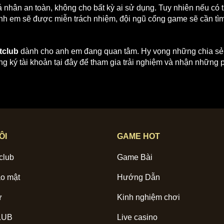
nhân an toàn, không cho bất kỳ ai sử dụng. Tuy nhiên nếu có tr
nh em sẽ được miễn trách nhiệm, đội ngũ cổng game sẽ cần tìm
tclub
dành cho anh em đang quan tâm. Hy vọng những chia sẻ nà
ăng ký tài khoản tại đây để tham gia trải nghiệm và nhận những
ÔI
GAME HOT
club
Game Bài
ảo mật
Hướng Dẫn
ư
Kinh nghiệm chơi
LUB
Live casino