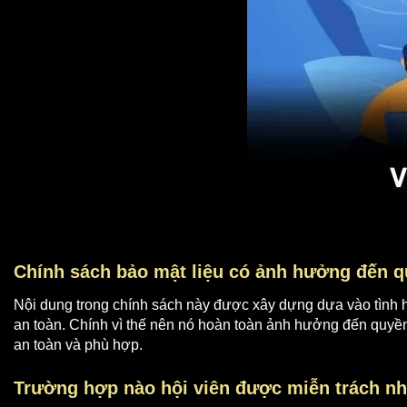
Chính sách bảo mật liệu có ảnh hưởng đến qu
Nội dung trong chính sách này được xây dựng dựa vào tình hì
an toàn. Chính vì thế nên nó hoàn toàn ảnh hưởng đến quyền l
an toàn và phù hợp.
Trường hợp nào hội viên được miễn trách n