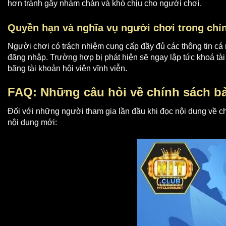
hơn tránh gây nhàm chán và khó chịu cho người chơi.
Quyền hạn và nghĩa vụ người chơi trong chí
Người chơi có trách nhiệm cung cấp đầy đủ các thông tin cá
đăng nhập. Trường hợp bị phát hiện sẽ ngay lập tức khoá tài
băng tài khoản hội viên vĩnh viễn.
FAQ: Những câu hỏi về chính sách bả
Đối với những người tham gia lần đầu khi đọc nội dung về ch
nội dung mới: