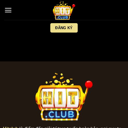
Bỏ
qua
nội
dung
ĐĂNG KÝ