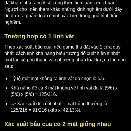
đã khám phá ra một số công thức tính toán cực chuẩn.
Người chơi nên tham khảo những kinh nghiệm dưới đây
để đưa ra phán đoán chính xác hơn trong quá trình trải
nghiệm.
Trường hợp có 1 linh vật
Theo xác suất bầu cua, nếu game thủ đặt vào 1 cửa duy
nhất, cách tính khả năng biểu tượng đó xuất hiện ít nhất
một lần sẽ phụ thuộc vào phương pháp loại trừ, cụ thể như
sau:
Tỷ lệ một mặt không ra linh vật đã chọn là 5/6.
Khả năng để cả 3 mặt không về linh vật đó là (5/6) x
(5/6) x (5/6) = 125/216.
=> Xác suất để có ít nhất 1 mặt trúng thưởng là 1 –
125/216 = 91/216 (xấp xỉ 42.13%).
Xác suất bầu cua có 2 mặt giống nhau