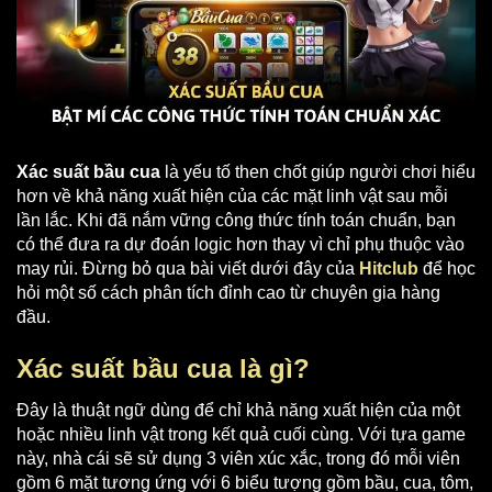
Xác suất bầu cua
là yếu tố then chốt giúp người chơi hiểu
hơn về khả năng xuất hiện của các mặt linh vật sau mỗi
lần lắc. Khi đã nắm vững công thức tính toán chuẩn, bạn
có thể đưa ra dự đoán logic hơn thay vì chỉ phụ thuộc vào
may rủi. Đừng bỏ qua bài viết dưới đây của
Hitclub
để học
hỏi một số cách phân tích đỉnh cao từ chuyên gia hàng
đầu.
Xác suất bầu cua là gì?
Đây là thuật ngữ dùng để chỉ khả năng xuất hiện của một
hoặc nhiều linh vật trong kết quả cuối cùng. Với tựa game
này, nhà cái sẽ sử dụng 3 viên xúc xắc, trong đó mỗi viên
gồm 6 mặt tương ứng với 6 biểu tượng gồm bầu, cua, tôm,