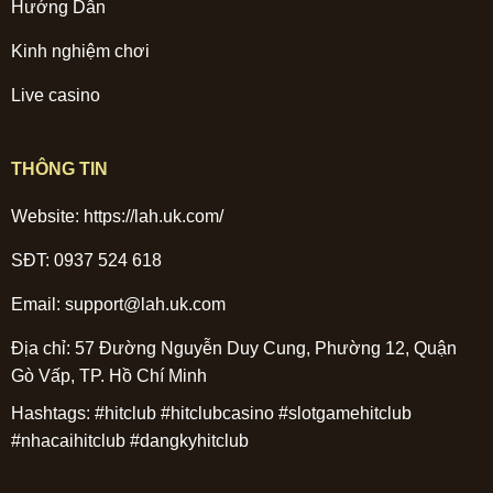
Hướng Dẫn
Kinh nghiệm chơi
Live casino
THÔNG TIN
Website: https://lah.uk.com/
SĐT: 0937 524 618
Email:
support@lah.uk.com
Địa chỉ: 57 Đường Nguyễn Duy Cung, Phường 12, Quận
Gò Vấp, TP. Hồ Chí Minh
Hashtags: #hitclub #hitclubcasino #slotgamehitclub
#nhacaihitclub #dangkyhitclub