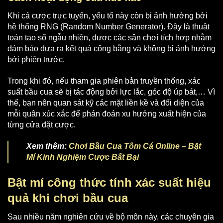
Khi cá cược trực tuyến, yếu tố này còn bị ảnh hưởng bởi
hệ thống RNG (Random Number Generator). Đây là thuật
toán tạo số ngẫu nhiên, được các sân chơi tích hợp nhằm
đảm bảo đưa ra kết quả công bằng và không bị ảnh hưởng
bởi phiên trước.
Trong khi đó, nếu tham gia phiên bản truyền thống, xác
suất bầu cua sẽ bị tác động bởi lực lắc, góc độ úp bát,… Vì
thế, bạn nên quan sát kỹ các mặt liền kề và đối diện của
mỗi quân xúc xắc để phán đoán xu hướng xuất hiện của
từng cửa đặt cược.
Xem thêm:
Chơi Bầu Cua Tôm Cá Online – Bật
Mí Kinh Nghiệm Cược Bất Bại
Bật mí công thức tính xác suất hiệu
quả khi chơi bầu cua
Sau nhiều năm nghiên cứu về bộ môn này, các chuyên gia