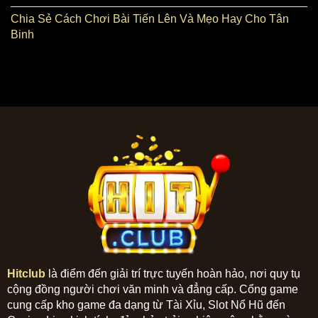
Chia Sẻ Cách Chơi Bài Tiến Lên​ Và Mẹo Hay Cho Tân
Binh
Hitclub
là điểm đến giải trí trực tuyến hoàn hảo, nơi quy tụ
cộng đồng người chơi văn minh và đẳng cấp. Cổng game
cung cấp kho game đa dạng từ Tài Xỉu, Slot Nổ Hũ đến