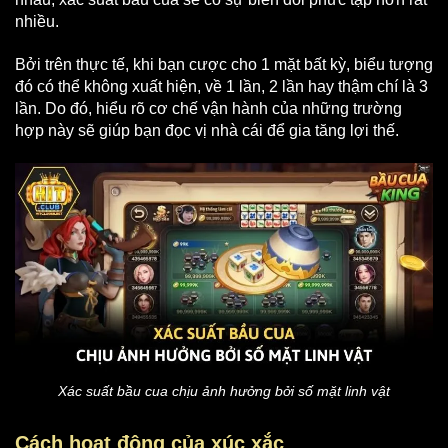
nhiều.
Bởi trên thực tế, khi bạn cược cho 1 mặt bất kỳ, biểu tượng
đó có thể không xuất hiện, về 1 lần, 2 lần hay thậm chí là 3
lần. Do đó, hiểu rõ cơ chế vận hành của những trường
hợp này sẽ giúp bạn đọc vị nhà cái để gia tăng lợi thế.
Xác suất bầu cua chịu ảnh hưởng bởi số mặt linh vật
Cách hoạt động của xúc xắc